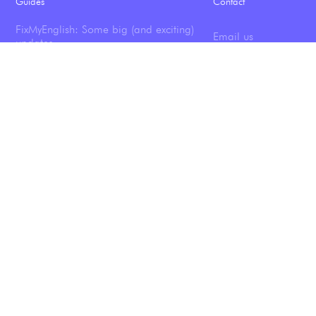
Guides
Contact
FixMyEnglish: Some big (and exciting)
Email us
updates
Join the newsletter
Why Podcasts Are Still the Best Way to
Learn English in 2026